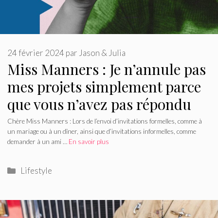
24 février 2024
par
Jason & Julia
Miss Manners : Je n’annule pas
mes projets simplement parce
que vous n’avez pas répondu
Chère Miss Manners : Lors de l’envoi d’invitations formelles, comme à
un mariage ou à un dîner, ainsi que d’invitations informelles, comme
demander à un ami …
En savoir plus
Catégories
Lifestyle