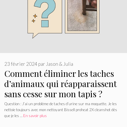
23 février 2024
par
Jason & Julia
Comment éliminer les taches
d’animaux qui réapparaissent
sans cesse sur mon tapis ?
Question : J’ai un problème de taches d’urine sur ma moquette. Je les
nettoie toujours avec mon nettoyant Bissell proheat 2X cleanshot dès
que je les …
En savoir plus