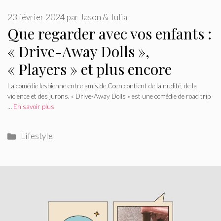
23 février 2024
par
Jason & Julia
Que regarder avec vos enfants :
« Drive-Away Dolls »,
« Players » et plus encore
La comédie lesbienne entre amis de Coen contient de la nudité, de la
violence et des jurons. « Drive-Away Dolls » est une comédie de road trip
…
En savoir plus
Catégories
Lifestyle