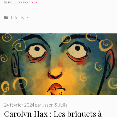
toute …
En savoir plus
Catégories
Lifestyle
24 février 2024
par
Jason & Julia
Carolyn Hax : Les briquets à