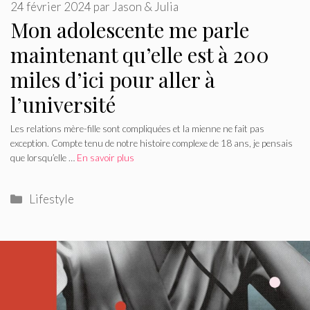
24 février 2024
par
Jason & Julia
Mon adolescente me parle
maintenant qu’elle est à 200
miles d’ici pour aller à
l’université
Les relations mère-fille sont compliquées et la mienne ne fait pas
exception. Compte tenu de notre histoire complexe de 18 ans, je pensais
que lorsqu’elle …
En savoir plus
Catégories
Lifestyle