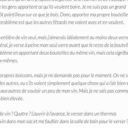
e les gens apportent ce qu’ils veulent boire. Je ne suis pas un grand
ôt pointilleux sur ce que je bois. Donc, apporter ma propre bouteill
e problème est que les autres fêtards me voient avec et en veulent.
 entière de vin seul, mais j’aimerais idéalement au moins deux verr
al, je verse à peine mon seul verre avant que le reste de la bouteil
oblème en apportant deux bouteilles du même vin, mais cela signifia
ux-mêmes.
propres boissons, mais je ne demande pas pour le moment. On ne s
es autres, ou s’ils voient simplement quelque chose qui a l’air bien 
aux autres de vouloir un peu de mon vin. Mais je ne sais pas comm
 bien élevée.
 de vin ? Quatre ? L’ouvrir à l’avance, le verser dans un thermos
in dans mon sac et me faufiler dans la salle de bain pour le verser 