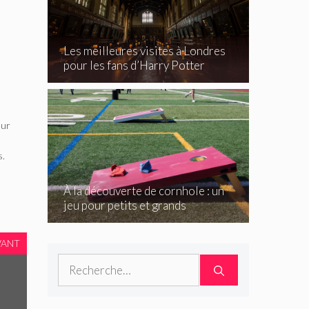
Les meilleures visites à Londres
pour les fans d’Harry Potter
eur
s.
À la découverte de cornhole : un
jeu pour petits et grands
VANT
Rechercher :