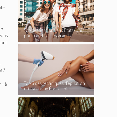
ôte
re
Top destinations aux États-Unis
 vous
pour célébrer les grands
événements
ront
.
e ?
Top 3 des techniques d’épilation
 – à
utilisées aux États-Unis