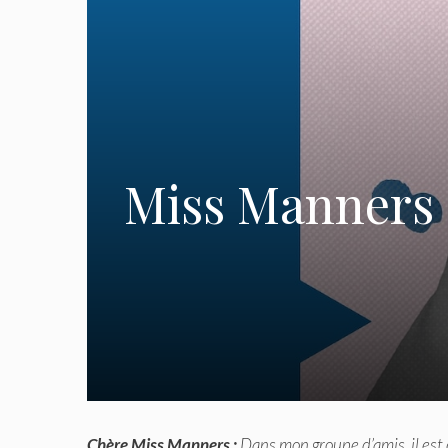
Miss Manners :
Chère Miss Manners :
Dans mon groupe d’amis, il est