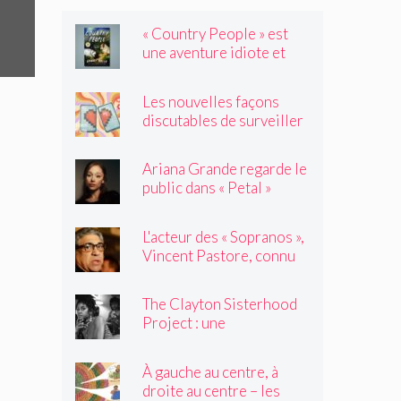
« Country People » est
une aventure idiote et
satisfaisante au milieu de
l'été
Les nouvelles façons
discutables de surveiller
vos amis
Ariana Grande regarde le
public dans « Petal »
L'acteur des « Sopranos »,
Vincent Pastore, connu
pour jouer des truands et
des durs, est décédé à 80
The Clayton Sisterhood
ans
Project : une
photographe capture la
migration inversée de sa
À gauche au centre, à
famille du Nord vers le
droite au centre – les
Sud