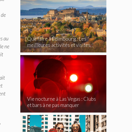
e de
es au
Que faire à Édimbourg : Les
meilleures activités et visites
le ne
incontournables
it
ait
et
ent
Vie nocturne à Las Vegas : Clubs
et bars à ne pas manquer
?