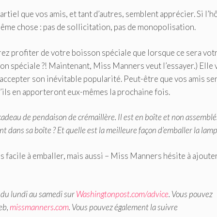
tiel que vos amis, et tant d’autres, semblent apprécier. Si l’h
même chose : pas de sollicitation, pas de monopolisation.
z profiter de votre boisson spéciale que lorsque ce sera vot
sson spéciale ?! Maintenant, Miss Manners veut l’essayer.) Elle
accepter son inévitable popularité. Peut-être que vos amis se
’ils en apporteront eux-mêmes la prochaine fois.
adeau de pendaison de crémaillère. Il est en boîte et non assemblé
ment dans sa boîte ? Et quelle est la meilleure façon d’emballer la lamp
 facile à emballer, mais aussi – Miss Manners hésite à ajouter
 du lundi au samedi sur
Washingtonpost.com/advice
. Vous pouvez
eb,
missmanners.com
. Vous pouvez également la suivre