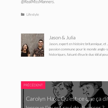
@RealMissManners.
Catégories
Lifestyle
Jason & Julia
Jason, expert en histoire britannique, et 
passion commune pour le monde anglo-saxo
historiques, faisant d'eux le duo idéal pou
PRÉCÉDENT
Carolyn Hax : Qu’est-ce que ça di
lorsque l’ex est ravi de divorcer ?