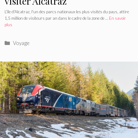
visiter Alcatraz
L'île d'Alcatraz, l'un des parcs nationaux les plus visités du pays, attire
1,5 million de visiteurs par an dans le cadre de la zone de …
En savoir
plus
Catégories
Voyage