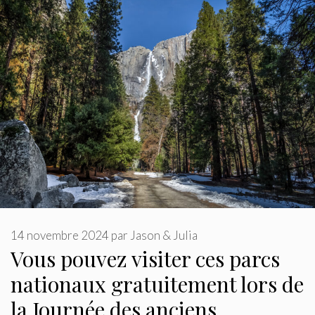
14 novembre 2024
par
Jason & Julia
Vous pouvez visiter ces parcs
nationaux gratuitement lors de
la Journée des anciens