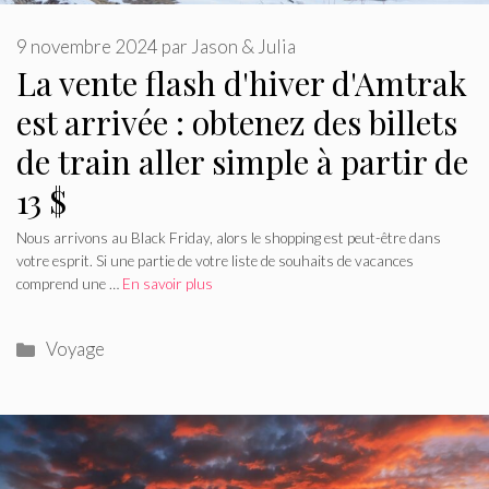
9 novembre 2024
par
Jason & Julia
La vente flash d'hiver d'Amtrak
est arrivée : obtenez des billets
de train aller simple à partir de
13 $
Nous arrivons au Black Friday, alors le shopping est peut-être dans
votre esprit. Si une partie de votre liste de souhaits de vacances
comprend une …
En savoir plus
Catégories
Voyage