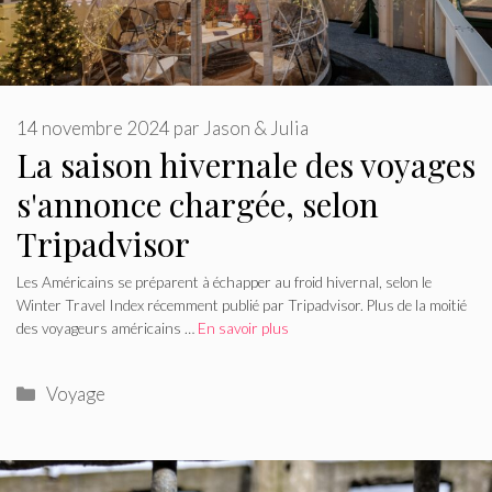
14 novembre 2024
par
Jason & Julia
La saison hivernale des voyages
s'annonce chargée, selon
Tripadvisor
Les Américains se préparent à échapper au froid hivernal, selon le
Winter Travel Index récemment publié par Tripadvisor. Plus de la moitié
des voyageurs américains …
En savoir plus
Catégories
Voyage