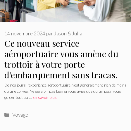
14 novembre 2024
par
Jason & Julia
Ce nouveau service
aéroportuaire vous amène du
trottoir à votre porte
d'embarquement sans tracas.
De nos jours, l’expérience aéroportuaire n’est généralement rien de moins
qu’une corvée. Ne serait-il pas bien si vous aviez quelqu'un pour vous
guider tout au …
En savoir plus
Catégories
Voyage