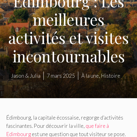
Édimbourg : Les
meilleures
activités et visites
incontournables
Jason & Julia
7 mars 2025
À la une
,
Histoire
Édimbourg, la capitale écossaise, regorge d’activités
fascinantes. Pour découvrir la ville,
que faire à
Edimbourg
est une question que tout visiteur se pose.