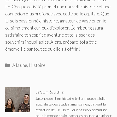
fin. Chaque activité promet une nouvelle histoire et une
connexion plus profonde avec cette belle capitale. Que
tu sois passionné d’histoire, amateur de gastronomie
ou simplement curieux d’explorer, Édimbourg saura
satisfaire ton esprit d’aventure et te laisser des
souvenirs inoubliables. Alors, prépare-toi à être
émerveillé par tout ce qu’elle a à offrir !
Catégories
À la une
,
Histoire
Jason & Julia
Jason, expert en histoire britannique, et Julia,
spécialiste des études américaines, dirigent la
rédaction de Uk-Us.fr. Leur passion commune
pour le monde anglo-saxon les pousse à explorer