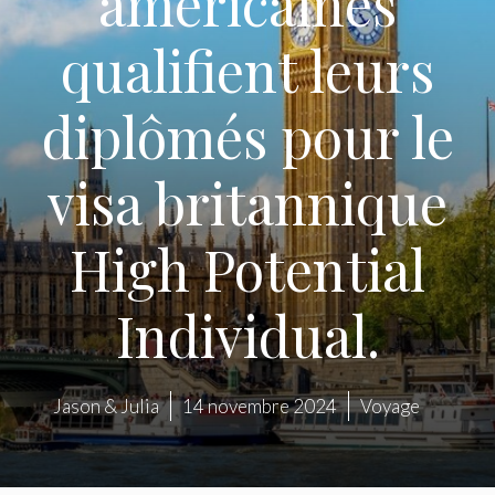
américaines
qualifient leurs
diplômés pour le
visa britannique
High Potential
Individual.
Jason & Julia
14 novembre 2024
Voyage