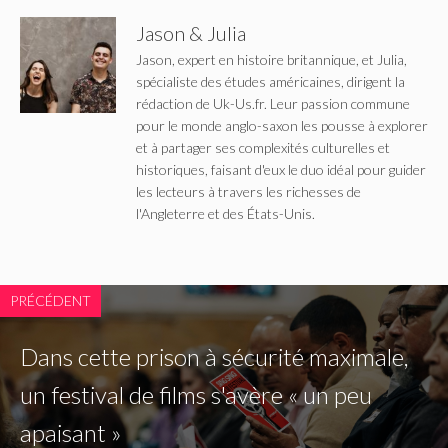
Jason & Julia
Jason, expert en histoire britannique, et Julia,
spécialiste des études américaines, dirigent la
rédaction de Uk-Us.fr. Leur passion commune
pour le monde anglo-saxon les pousse à explorer
et à partager ses complexités culturelles et
historiques, faisant d'eux le duo idéal pour guider
les lecteurs à travers les richesses de
l'Angleterre et des États-Unis.
PRÉCÉDENT
Dans cette prison à sécurité maximale,
un festival de films s'avère « un peu
apaisant »