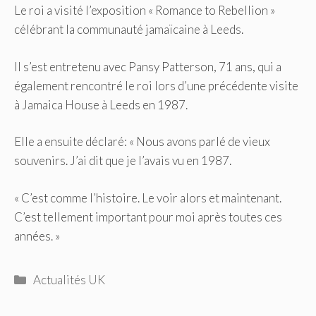
Le roi a visité l’exposition « Romance to Rebellion »
célébrant la communauté jamaïcaine à Leeds.
Il s’est entretenu avec Pansy Patterson, 71 ans, qui a
également rencontré le roi lors d’une précédente visite
à Jamaica House à Leeds en 1987.
Elle a ensuite déclaré: « Nous avons parlé de vieux
souvenirs. J’ai dit que je l’avais vu en 1987.
« C’est comme l’histoire. Le voir alors et maintenant.
C’est tellement important pour moi après toutes ces
années. »
Catégories
Actualités UK