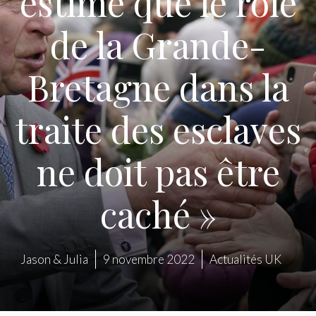
estime que le rôle
de la Grande-
Bretagne dans la
traite des esclaves
ne doit pas être
caché »
Jason & Julia
9 novembre 2022
Actualités UK