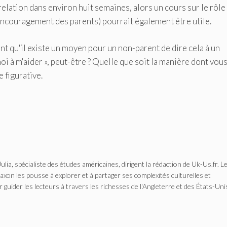
relation dans environ huit semaines, alors un cours sur le rôle
ncouragement des parents) pourrait également être utile.
nt qu'il existe un moyen pour un non-parent de dire cela à un
oi à m'aider », peut-être ? Quelle que soit la manière dont vous
 figurative.
Julia, spécialiste des études américaines, dirigent la rédaction de Uk-Us.fr. L
n les pousse à explorer et à partager ses complexités culturelles et
r guider les lecteurs à travers les richesses de l'Angleterre et des États-Uni