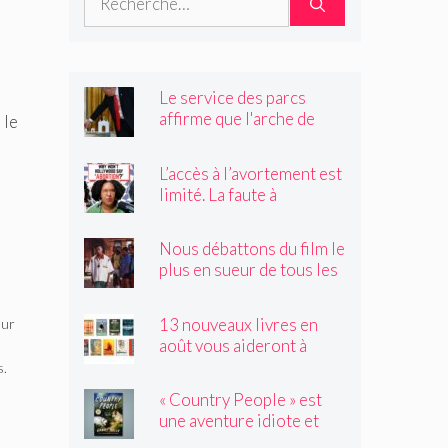
Le service des parcs
affirme que l'arche de
 le
Trump obstruerait les
sites historiques.
L’accès à l’avortement est
Pourrait-il être déplacé ?
limité. La faute à
Hollywood ?
Nous débattons du film le
plus en sueur de tous les
temps
13 nouveaux livres en
eur
août vous aideront à
traverser les canicules de
s.
l'été
« Country People » est
une aventure idiote et
satisfaisante au milieu de