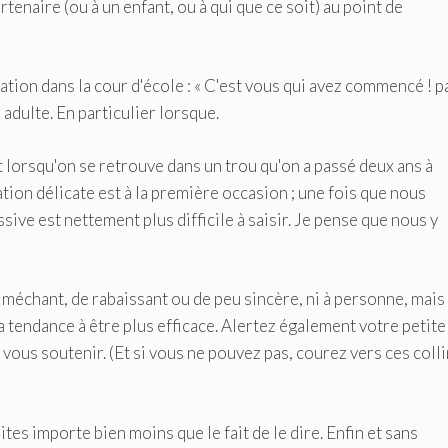
tenaire (ou à un enfant, ou à qui que ce soit) au point de
ation dans la cour d'école : « C'est vous qui avez commencé ! 
adulte. En particulier lorsque.
 lorsqu'on se retrouve dans un trou qu'on a passé deux ans à
tion délicate est à la première occasion ; une fois que nous
ive est nettement plus difficile à saisir. Je pense que nous y
 méchant, de rabaissant ou de peu sincère, ni à personne, mais
 a tendance à être plus efficace. Alertez également votre petit
 vous soutenir. (Et si vous ne pouvez pas, courez vers ces coll
ites importe bien moins que le fait de le dire. Enfin et sans