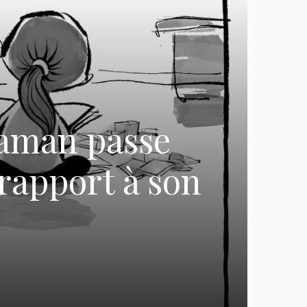
maman passe
 rapport à son