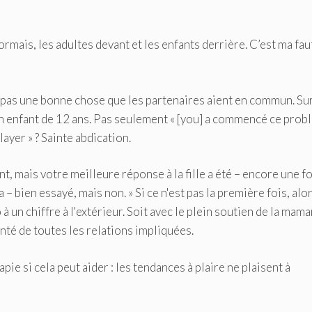
ormais, les adultes devant et les enfants derrière. C’est ma fau
 pas une bonne chose que les partenaires aient en commun. Su
un enfant de 12 ans. Pas seulement « [you] a commencé ce pro
ayer » ? Sainte abdication.
nt, mais votre meilleure réponse à la fille a été – encore une fo
 – bien essayé, mais non. » Si ce n'est pas la première fois, alor
 un chiffre à l'extérieur. Soit avec le plein soutien de la mama
anté de toutes les relations impliquées.
pie si cela peut aider : les tendances à plaire ne plaisent à