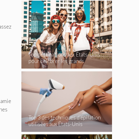
passez
Top destinations aux États-Unis
pour célébrer les grands
événements
e amie
ines
Top 3 des techniques d’épilation
utilisées aux États-Unis