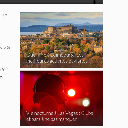
e 12
. J'ai
Que faire à Édimbourg : Les
meilleures activités et visites
incontournables
fois,
z-
Vie nocturne à Las Vegas : Clubs
et bars à ne pas manquer