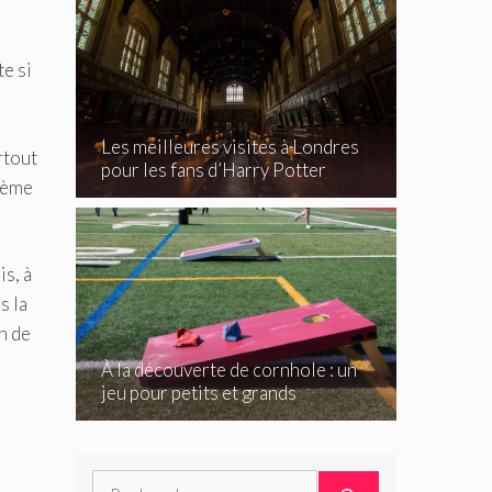
te si
Les meilleures visites à Londres
rtout
pour les fans d’Harry Potter
blème
is, à
s la
n de
À la découverte de cornhole : un
jeu pour petits et grands
Rechercher :