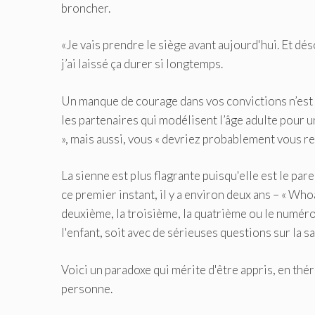
broncher.
«Je vais prendre le siège avant aujourd'hui. Et dés
j’ai laissé ça durer si longtemps.
Un manque de courage dans vos convictions n’est
les partenaires qui modélisent l’âge adulte pour 
», mais aussi, vous « devriez probablement vous rel
La sienne est plus flagrante puisqu'elle est le pare
ce premier instant, il y a environ deux ans – « Whoa
deuxième, la troisième, la quatrième ou le numéro à
l'enfant, soit avec de sérieuses questions sur la s
Voici un paradoxe qui mérite d'être appris, en théra
personne.