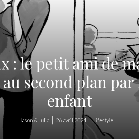
x : le petit ami de 
 au second plan par
enfant
Jason & Julia
26 avril 2024
Lifestyle