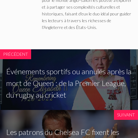
pour le monde anglo-saxon les pousse à explorer
et à partager ses complexités culturelles et
historiques, faisant d'eux le duo idéal pour guider
les lecteurs à travers les richesses de
l'Angleterre et des États-Unis.
PRÉCÉDENT
Événements sportifs ou annulés après la
mort de Queen : de la Premier League,
du rugby au cricket
SUIVANT
Les patrons du Chelsea FC fixent les