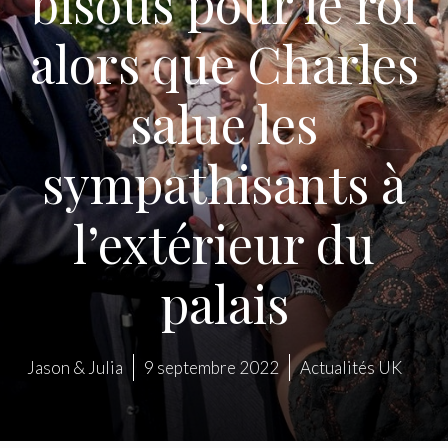
bisous pour le roi
alors que Charles
salue les
sympathisants à
l’extérieur du
palais
Jason & Julia
9 septembre 2022
Actualités UK