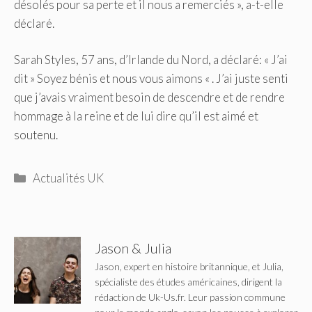
désolés pour sa perte et il nous a remerciés », a-t-elle
déclaré.
Sarah Styles, 57 ans, d’Irlande du Nord, a déclaré: « J’ai
dit » Soyez bénis et nous vous aimons « . J’ai juste senti
que j’avais vraiment besoin de descendre et de rendre
hommage à la reine et de lui dire qu’il est aimé et
soutenu.
Catégories
Actualités UK
Jason & Julia
Jason, expert en histoire britannique, et Julia,
spécialiste des études américaines, dirigent la
rédaction de Uk-Us.fr. Leur passion commune