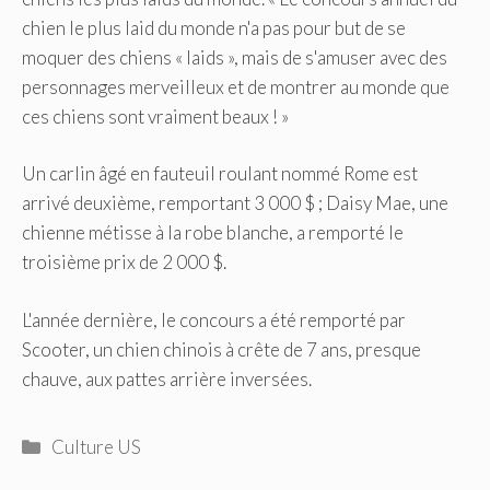
chien le plus laid du monde n'a pas pour but de se
moquer des chiens « laids », mais de s'amuser avec des
personnages merveilleux et de montrer au monde que
ces chiens sont vraiment beaux ! »
Un carlin âgé en fauteuil roulant nommé Rome est
arrivé deuxième, remportant 3 000 $ ; Daisy Mae, une
chienne métisse à la robe blanche, a remporté le
troisième prix de 2 000 $.
L'année dernière, le concours a été remporté par
Scooter, un chien chinois à crête de 7 ans, presque
chauve, aux pattes arrière inversées.
Catégories
Culture US