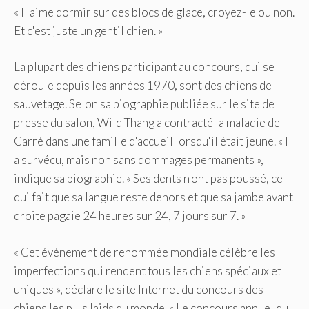
« Il aime dormir sur des blocs de glace, croyez-le ou non.
Et c'est juste un gentil chien. »
La plupart des chiens participant au concours, qui se
déroule depuis les années 1970, sont des chiens de
sauvetage. Selon sa biographie publiée sur le site de
presse du salon, Wild Thang a contracté la maladie de
Carré dans une famille d'accueil lorsqu'il était jeune. « Il
a survécu, mais non sans dommages permanents »,
indique sa biographie. « Ses dents n'ont pas poussé, ce
qui fait que sa langue reste dehors et que sa jambe avant
droite pagaie 24 heures sur 24, 7 jours sur 7. »
« Cet événement de renommée mondiale célèbre les
imperfections qui rendent tous les chiens spéciaux et
uniques », déclare le site Internet du concours des
chiens les plus laids du monde. « Le concours annuel du