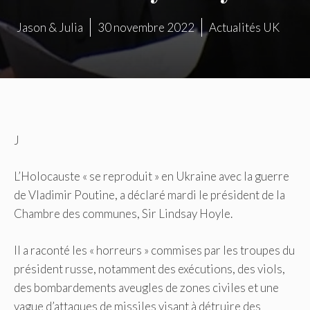
Jason & Julia
30 novembre 2022
Actualités UK
J
L’Holocauste « se reproduit » en Ukraine avec la guerre
de Vladimir Poutine, a déclaré mardi le président de la
Chambre des communes, Sir Lindsay Hoyle.
Il a raconté les « horreurs » commises par les troupes du
président russe, notamment des exécutions, des viols,
des bombardements aveugles de zones civiles et une
vague d’attaques de missiles visant à détruire des