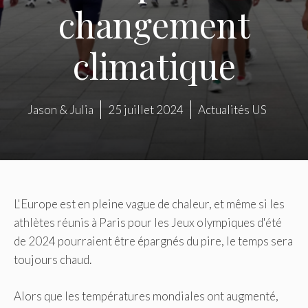
changement
climatique
Jason & Julia
25 juillet 2024
Actualités US
L'Europe est en pleine vague de chaleur, et même si les
athlètes réunis à Paris pour les Jeux olympiques d'été
de 2024 pourraient être épargnés du pire, le temps sera
toujours chaud.
Alors que les températures mondiales ont augmenté,