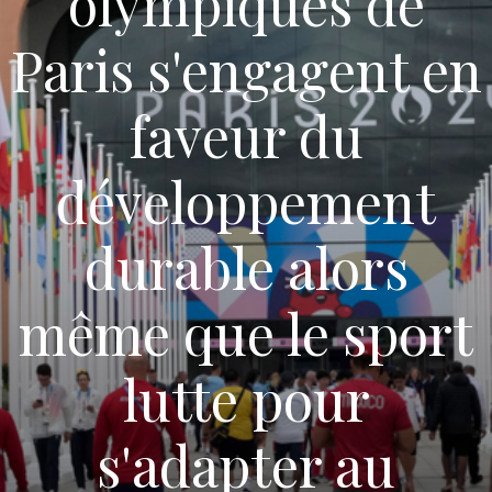
olympiques de
Paris s'engagent en
faveur du
développement
durable alors
même que le sport
lutte pour
s'adapter au