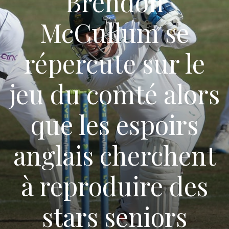
Brendon
McCullum se
répercute sur le
jeu du comté alors
que les espoirs
anglais cherchent
à reproduire des
stars seniors