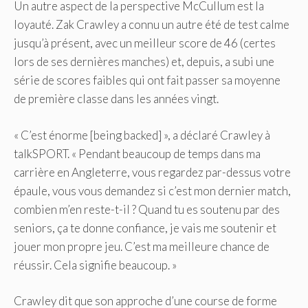
Un autre aspect de la perspective McCullum est la
loyauté. Zak Crawley a connu un autre été de test calme
jusqu’à présent, avec un meilleur score de 46 (certes
lors de ses dernières manches) et, depuis, a subi une
série de scores faibles qui ont fait passer sa moyenne
de première classe dans les années vingt.
« C’est énorme [being backed] », a déclaré Crawley à
talkSPORT. « Pendant beaucoup de temps dans ma
carrière en Angleterre, vous regardez par-dessus votre
épaule, vous vous demandez si c’est mon dernier match,
combien m’en reste-t-il ? Quand tu es soutenu par des
seniors, ça te donne confiance, je vais me soutenir et
jouer mon propre jeu. C’est ma meilleure chance de
réussir. Cela signifie beaucoup. »
Crawley dit que son approche d’une course de forme