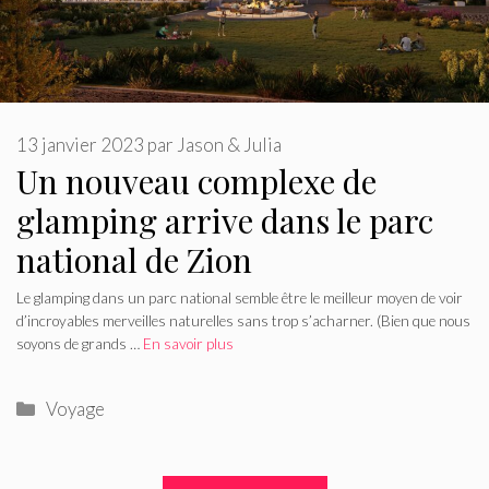
13 janvier 2023
par
Jason & Julia
Un nouveau complexe de
glamping arrive dans le parc
national de Zion
Le glamping dans un parc national semble être le meilleur moyen de voir
d’incroyables merveilles naturelles sans trop s’acharner. (Bien que nous
soyons de grands …
En savoir plus
Catégories
Voyage