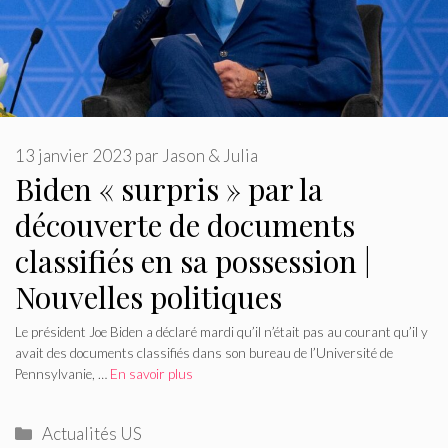
13 janvier 2023
par
Jason & Julia
Biden « surpris » par la
découverte de documents
classifiés en sa possession |
Nouvelles politiques
Le président Joe Biden a déclaré mardi qu’il n’était pas au courant qu’il y
avait des documents classifiés dans son bureau de l’Université de
Pennsylvanie, …
En savoir plus
Catégories
Actualités US