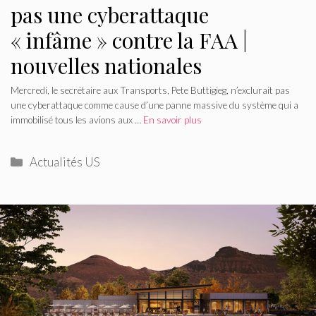
pas une cyberattaque
« infâme » contre la FAA |
nouvelles nationales
Mercredi, le secrétaire aux Transports, Pete Buttigieg, n’exclurait pas
une cyberattaque comme cause d’une panne massive du système qui a
immobilisé tous les avions aux …
En savoir plus
Catégories
Actualités US