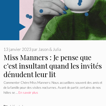
13 janvier 2023
par
Jason & Julia
Miss Manners : Je pense que
c’est insultant quand les invités
dénudent leur lit
Commenter Chère Miss Manners: Nous accueillons souvent des amis et
de la famille pour des visites nocturnes. Avant de partir, certains de nos
hôtes se …
En savoir plus
Catégories