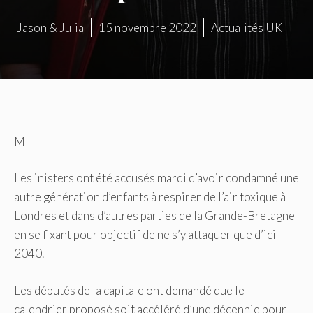
Jason & Julia
15 novembre 2022
Actualités UK
M
Les inisters ont été accusés mardi d’avoir condamné une
autre génération d’enfants à respirer de l’air toxique à
Londres et dans d’autres parties de la Grande-Bretagne
en se fixant pour objectif de ne s’y attaquer que d’ici
2040.
Les députés de la capitale ont demandé que le
calendrier proposé soit accéléré d’une décennie pour