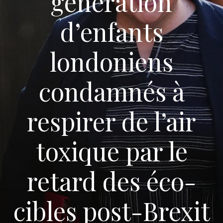
génération
d’enfants
londoniens
condamnés à
respirer de l’air
toxique par le
retard des éco-
cibles post-Brexit