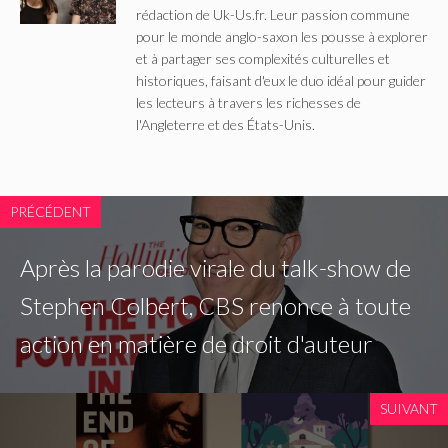
rédaction de Uk-Us.fr. Leur passion commune
pour le monde anglo-saxon les pousse à explorer
et à partager ses complexités culturelles et
historiques, faisant d'eux le duo idéal pour guider
les lecteurs à travers les richesses de
l'Angleterre et des États-Unis.
PRÉCÉDENT
Après la parodie virale du talk-show de
Stephen Colbert, CBS renonce à toute
action en matière de droit d'auteur
SUIVANT