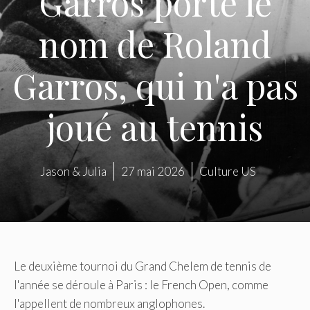
Garros porte le
nom de Roland
Garros, qui n'a pas
joué au tennis
Jason & Julia
27 mai 2026
Culture US
Le deuxième tournoi du Grand Chelem de tennis de
l'année se déroule à Paris : le French Open, comme
l'appellent de nombreux anglophones.