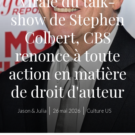
virale du talk-
show de Stephen
Colbert, CBS
renonce à toute
action en matière
de droit d'auteur
Jason & Julia
26 mai 2026
Culture US