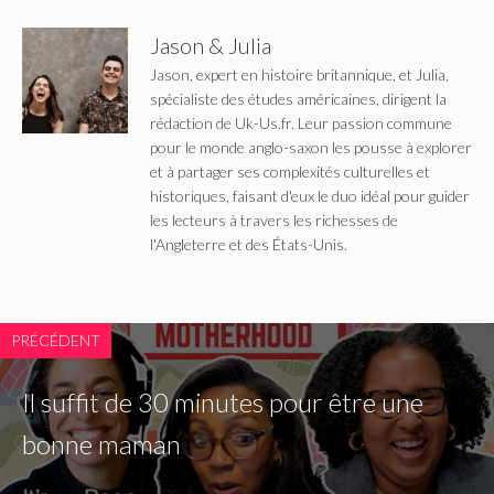
Jason & Julia
Jason, expert en histoire britannique, et Julia,
spécialiste des études américaines, dirigent la
rédaction de Uk-Us.fr. Leur passion commune
pour le monde anglo-saxon les pousse à explorer
et à partager ses complexités culturelles et
historiques, faisant d'eux le duo idéal pour guider
les lecteurs à travers les richesses de
l'Angleterre et des États-Unis.
PRÉCÉDENT
Il suffit de 30 minutes pour être une
bonne maman