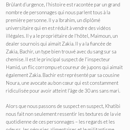
Brûlant d’urgence, l’histoire est racontée par un grand
nombre de personnages qui nous parlent tous à la
première personne. Il y a Ibrahim, un diplômé
universitaire qui en est réduit à vendre des vidéos
illégales. Il y a le propriétaire de l'hôtel, Maimoun, un
dealer sournois qui aimait Zakia. Il y a la fiancée de
Zakia, Bachir, un type bien trouvé avec du sang sur sa
chemise. Il est le principal suspect de l'inspecteur
Hamid, un flic corrompu et coureur de jupons qui aimait
également Zakia. Bachir est représenté par sa cousine
Noura, une avocate au bon cœur qui est constamment
ridiculisée pour avoir atteint l'âge de 30 ans sans mari.
Alors que nous passons de suspect en suspect, Khatibi
nous fait non seulement ressentir les textures de la vie
quotidienne de ces personnages – les regards et les
odeurs, les pénuries alimentaires et le militantisme