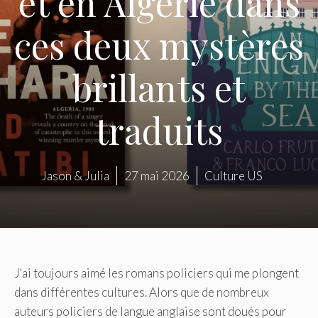
et en Algérie dans
ces deux mystères
brillants et
traduits
Jason & Julia
27 mai 2026
Culture US
J'ai toujours aimé les romans policiers qui me plongent
dans différentes cultures. Alors que de nombreux
auteurs policiers de langue anglaise sont doués pour