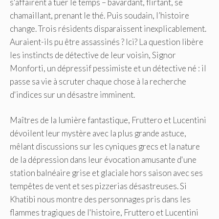
s'affairent à tuer le temps – bavardant, flirtant, se
chamaillant, prenant le thé. Puis soudain, l’histoire
change. Trois résidents disparaissent inexplicablement.
Auraient-ils pu être assassinés ? Ici? La question libère
les instincts de détective de leur voisin, Signor
Monforti, un dépressif pessimiste et un détective né : il
passe sa vie à scruter chaque chose à la recherche
d'indices sur un désastre imminent.
Maîtres de la lumière fantastique, Fruttero et Lucentini
dévoilent leur mystère avec la plus grande astuce,
mêlant discussions sur les cyniques grecs et la nature
de la dépression dans leur évocation amusante d'une
station balnéaire grise et glaciale hors saison avec ses
tempêtes de vent et ses pizzerias désastreuses. Si
Khatibi nous montre des personnages pris dans les
flammes tragiques de l'histoire, Fruttero et Lucentini