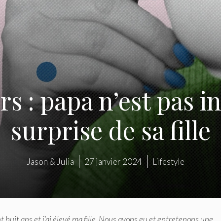
 : papa n’est pas inv
surprise de sa fille
Jason & Julia
27 janvier 2024
Lifestyle
t huit ans et j’ai élevé ma fille. Nous avons eu et entretenons une