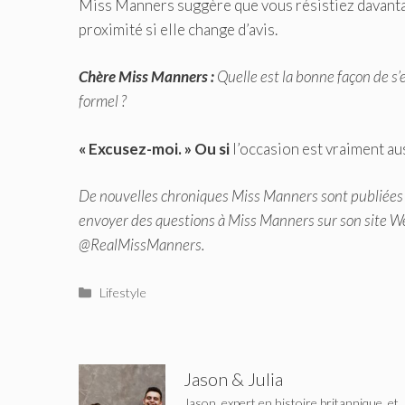
Miss Manners suggère que vous résistiez davantag
proximité si elle change d’avis.
Chère Miss Manners :
Quelle est la bonne façon de s’e
formel ?
« Excusez-moi. » Ou si
l’occasion est vraiment au
De nouvelles chroniques Miss Manners sont publiées
envoyer des questions à Miss Manners sur son site W
@RealMissManners.
Catégories
Lifestyle
Jason & Julia
Jason, expert en histoire britannique, et 