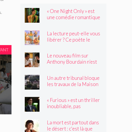
« One Night Only » est
s.
une comédie romantique
dystopique avec très peu
de choses à dire
La lecture peut-elle vous
libérer ? Ce poète le
pense.
VANT
Le nouveau film sur
Anthony Bourdain n’est
rien de ce que vous
craignez
Un autre tribunal bloque
les travaux de la Maison
Blanche, préparant ainsi
un examen par la Cour
« Furious » est un thriller
suprême
inoubliable, pas
seulement un remake de
« Black Widow »
La mort est partout dans
le désert : c'est là que