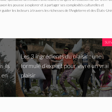
n les pousse à explorer et à partager ses complexités culturelles et
r guider les lecteurs à travers les richesses de l'Angleterre et des États-Uni
SUI
Les 3 ingrédients du plaisir : une
 ils
formule d’expert pour vivre un vrai
 en
plaisir