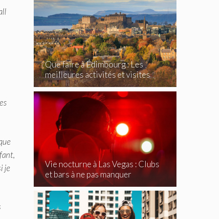
all
Que faire à Édimbourg : Les
meilleures activités et visites
incontournables
ses
 que
fant,
Vie nocturne à Las Vegas : Clubs
i je
et bars à ne pas manquer
s