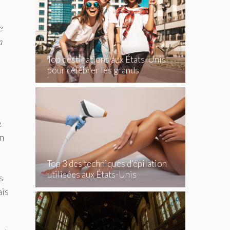
e
a
Top destinations aux États-Unis
pour célébrer les grands
événements
e
on
Top 3 des techniques d’épilation
utilisées aux États-Unis
s
ais