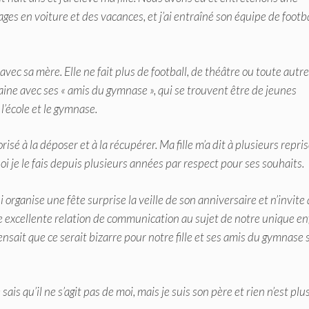
ages en voiture et des vacances, et j’ai entraîné son équipe de footb
 avec sa mère. Elle ne fait plus de football, de théâtre ou toute autre
maine avec ses « amis du gymnase », qui se trouvent être de jeunes
 l’école et le gymnase.
isé à la déposer et à la récupérer. Ma fille m’a dit à plusieurs repri
oi je le fais depuis plusieurs années par respect pour ses souhaits.
 organise une fête surprise la veille de son anniversaire et n’invite
excellente relation de communication au sujet de notre unique en
 pensait que ce serait bizarre pour notre fille et ses amis du gymnase s
sais qu’il ne s’agit pas de moi, mais je suis son père et rien n’est plu