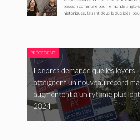
passion commune pour le monde anglo-saxo
historiques, faisant d'eux le duo idéal pou
PRÉCÉDENT
Londres demande que les loyers
atteignent un nouveau record mais
augmentent à un rythme plus lent
2024