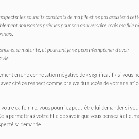
pecter les souhaits constants de ma fille et ne pas assister à cett
ablement amusantes prévues pour son anniversaire, mais ma fille n’
onnais.
ance et sa maturité, et pourtant je ne peux m’empêcher d’avoir
 vie.
ement en une connotation négative de « significatif » si vous n
s avez cité ce respect comme preuve du succès de votre relati
votre ex-femme, vous pourriez peut-être lui demander si vou
Cela permettra à votre fille de savoir que vous pensez à elle, m
specté sa demande.