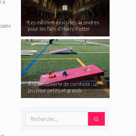
z à
Les meilleures visites à Londres
 cadre
pour les fans d’Harry Potter
À la découverte de cornhole : un
jeu pour petits et grands
Rechercher :
eur