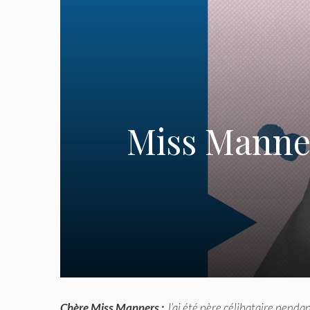
Miss Manners
Chère Miss Manners :
J’ai été père célibataire pendan