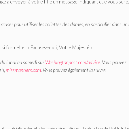
e à envoyer à votre fille un message indiquant que vous sere
xcuser pour utiliser les toilettes des dames, en particulier dans un
ssi formelle : « Excusez-moi, Votre Majesté ».
 du lundi au samedi sur
Washingtonpost.com/advice
. Vous pouvez
eb,
missmanners.com
. Vous pouvez également la suivre
Julia, spécialiste des études américaines, dirigent la rédaction de Uk-Us.fr. L