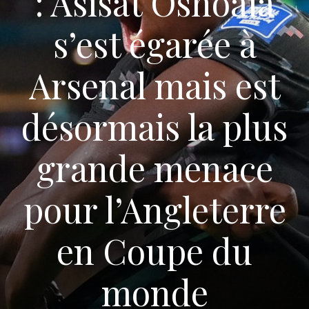
: Asisat Oshoala
s’est égarée à
Arsenal mais est
désormais la plus
grande menace
pour l’Angleterre
en Coupe du
monde