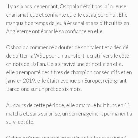
Il y a six ans, cependant, Oshoala n’était pas la joueuse
charismatique et confiante qu’elle est aujourd’hui. Elle
manquait de temps de jeu à Arsenal et ses difficultés en
Angleterre ont ébranlé sa confiance en elle.
Oshoala a commencé à douter de son talent et a décidé
de quitter la WSL pour un transfert lucratif vers le côté
chinois de Dalian. Cela a ravivé une étincelle en elle,
elle a remporté des titres de champion consécutifs et en
janvier 2019, elle était revenue en Europe, rejoignant
Barcelone sur un prêt de six mois.
Au cours de cette période, elle a marqué huit buts en 11
matchs et, sans surprise, un déménagement permanent a
suivi cet été.
Oshoala n’a pas regardé en arrière et elle est arrivée à