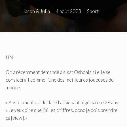
Jason & Julia
4 août 2023
Sport
UN
On a récemment demandé à sisat Oshoala si elle se
considérait comme l’une des meilleures joueuses du
monde.
« Absolument », a déclaré l’attaquant nigérian de 28 ans.
« Je veux dire que j’ai les chiffres, donc je dois prendre
ça [view]. »