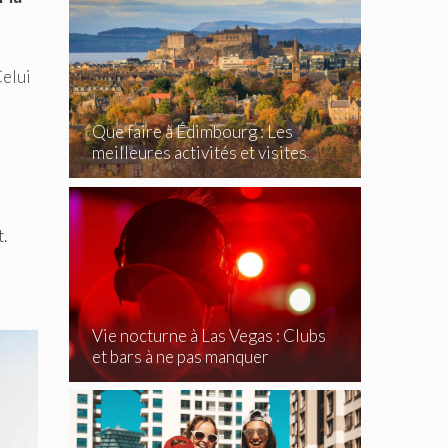
Celui
Que faire à Édimbourg : Les
meilleures activités et visites
incontournables
.
Vie nocturne à Las Vegas : Clubs
et bars à ne pas manquer