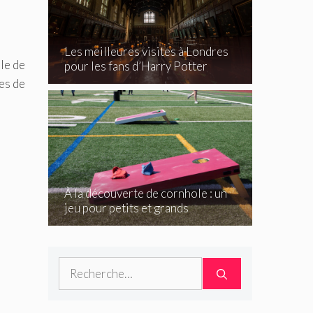
s
Les meilleures visites à Londres
ple de
pour les fans d’Harry Potter
ues de
À la découverte de cornhole : un
jeu pour petits et grands
Rechercher :