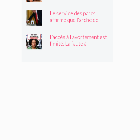
Claire Vaye Watkins se
sent le plus vivante
Le service des parcs
affirme que l'arche de
Trump obstruerait les
sites historiques.
L’accès à l’avortement est
Pourrait-il être déplacé ?
limité. La faute à
Hollywood ?