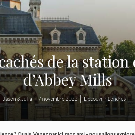
 cachés de la statio
d’Abbey Mills
Jason & Julia
7 novembre 2022
Découvrir Londres
cience ? Ouais. Venez par ici, mon ami – nous allons explorer