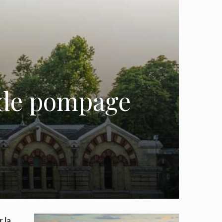
n de pompage
 la