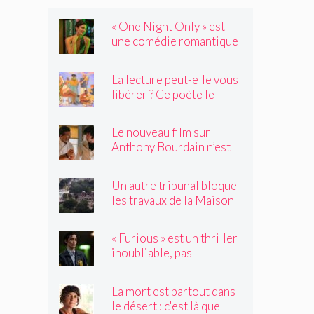
« One Night Only » est
une comédie romantique
dystopique avec très peu
de choses à dire
La lecture peut-elle vous
libérer ? Ce poète le
pense.
Le nouveau film sur
Anthony Bourdain n’est
rien de ce que vous
craignez
Un autre tribunal bloque
les travaux de la Maison
Blanche, préparant ainsi
un examen par la Cour
« Furious » est un thriller
suprême
inoubliable, pas
seulement un remake de
« Black Widow »
La mort est partout dans
le désert : c'est là que