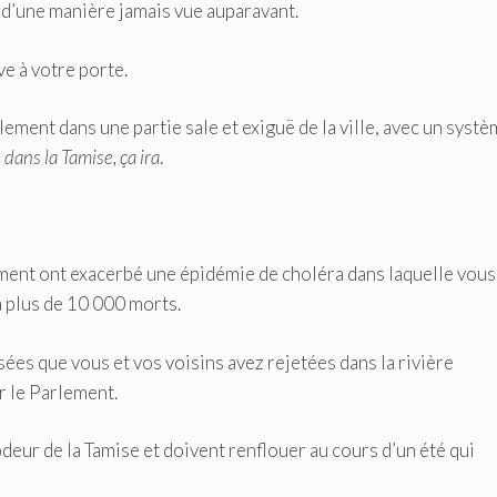
 d’une manière jamais vue auparavant.
ve à votre porte.
blement dans une partie sale et exiguë de la ville, avec un syst
e dans la Tamise, ça ira
.
ment ont exacerbé une épidémie de choléra dans laquelle vous
a plus de 10 000 morts.
sées que vous et vos voisins avez rejetées dans la rivière
r le Parlement.
deur de la Tamise et doivent renflouer au cours d’un été qui