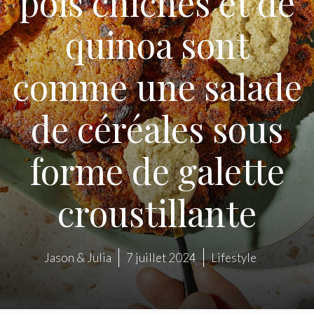
pois chiches et de
quinoa sont
comme une salade
de céréales sous
forme de galette
croustillante
Jason & Julia
7 juillet 2024
Lifestyle