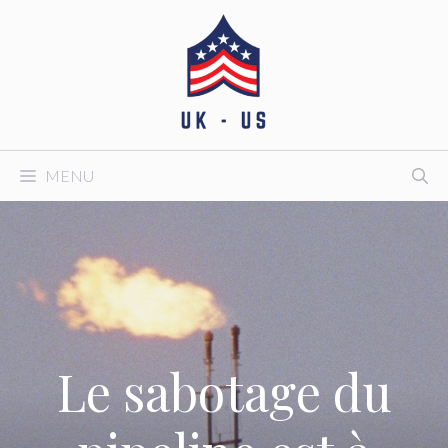
Aller
au
contenu
MENU
Le sabotage du