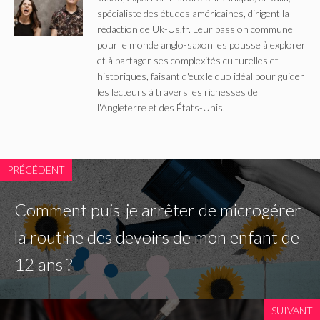
spécialiste des études américaines, dirigent la
rédaction de Uk-Us.fr. Leur passion commune
pour le monde anglo-saxon les pousse à explorer
et à partager ses complexités culturelles et
historiques, faisant d'eux le duo idéal pour guider
les lecteurs à travers les richesses de
l'Angleterre et des États-Unis.
PRÉCÉDENT
Comment puis-je arrêter de microgérer
la routine des devoirs de mon enfant de
12 ans ?
SUIVANT