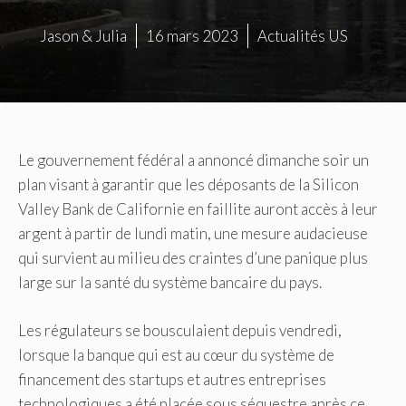
Jason & Julia
16 mars 2023
Actualités US
Le gouvernement fédéral a annoncé dimanche soir un
plan visant à garantir que les déposants de la Silicon
Valley Bank de Californie en faillite auront accès à leur
argent à partir de lundi matin, une mesure audacieuse
qui survient au milieu des craintes d’une panique plus
large sur la santé du système bancaire du pays.
Les régulateurs se bousculaient depuis vendredi,
lorsque la banque qui est au cœur du système de
financement des startups et autres entreprises
technologiques a été placée sous séquestre après ce