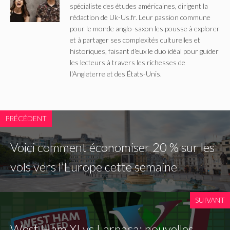
spécialiste des études américaines, dirigent la
rédaction de Uk-Us.fr. Leur passion commune
pour le monde anglo-saxon les pousse à explorer
et à partager ses complexités culturelles et
historiques, faisant d'eux le duo idéal pour guider
les lecteurs à travers les richesses de
l'Angleterre et des États-Unis.
PRÉCÉDENT
Voici comment économiser 20 % sur les
vols vers l’Europe cette semaine
SUIVANT
West Ham XI vs Larnaca: nouvelles