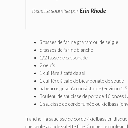
Recette soumise par
Erin Rhode
3 tasses de farine graham ou de seigle
6 tasses de farine blanche
1/2 tasse de cassonade
2 oeufs
1 cuillère à café de sel
1 cuillère à café de bicarbonate de soude
babeurre, jusqu’à consistance (environ 1,5 
Rouleau de saucisse de porc de 16 onces (
1 saucisse de corde fumée ou kielbasa (env
Trancher la saucisse de corde / kielbasa en disque
une seule grande galette fine. Couper le rouleau d