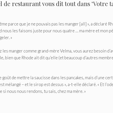
l de restaurant vous dit tout dans ‘Votre t
ême parce que je ne pouvais pas les manger [all] », a déclaré R
and nous les faisons juste pour nous quatre … ma mère et mon p
eler. »
lez les manger comme grand-mère Velma, vous aurez besoin d’a
ble, bien que Rhode ait dit qu’elle (et beaucoup d’autres membr
 le goût de mettre la saucisse dans les pancakes, mais d’une cer
t mélangé – et le sirop est dessus », a-t-elle déclaré. « Et l’od
 si nous nous rendons, tu sais, chez ma mère. »