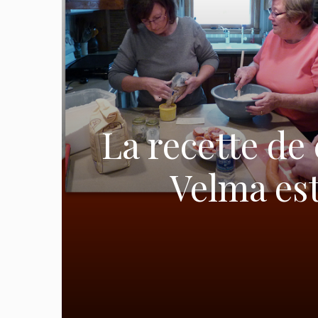
La recette d
Velma es