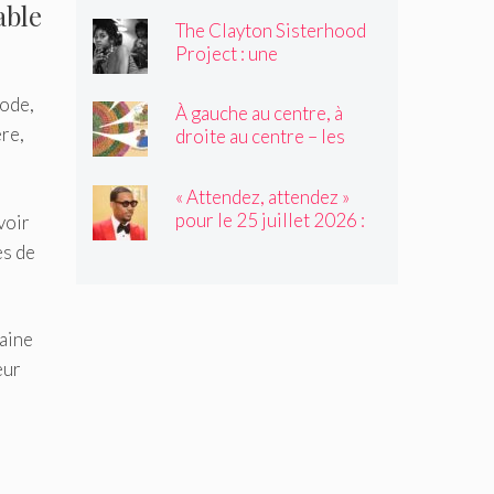
able
des durs, est décédé à 80
The Clayton Sisterhood
ans
Project : une
photographe capture la
migration inversée de sa
hode,
À gauche au centre, à
famille du Nord vers le
ère,
droite au centre – les
Sud
élèves de 2e année
tressent un « tapis à
« Attendez, attendez »
histoires »
pour le 25 juillet 2026 :
voir
avec l'invité de Not My
es de
Job, Tyler James
Williams
taine
eur