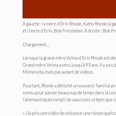
À gauche : la mère d’Erin Rhode, Kathy Rhode (à g
et l’oncle d’Erin, Bob Freisleben. À droite : Bob 
Chargement…
Lorsque la grand-mère Velma d’Erin Rhode est décé
Grand-mère Velma a vécu jusqu’à 93 ans. Il y a eu 
Minnesota, mais pas autant de vidéos.
Pourtant, Rhode a déniché un souvenir familial pré
connu pour passer beaucoup de temps dans la cuisin
l’allemand épais rempli de saucisses. crêpes que l
« J’ai pris une vidéo de cela pour une raison quel