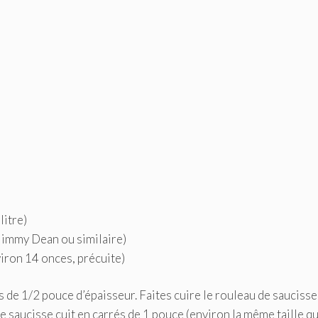
litre)
Jimmy Dean ou similaire)
iron 14 onces, précuite)
s de 1/2 pouce d’épaisseur. Faites cuire le rouleau de saucisse
e saucisse cuit en carrés de 1 pouce (environ la même taille qu