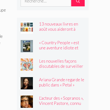
oupe
13 nouveaux livres en
août vous aideront à
traverser les canicules de
de
l'été
« Country People » est
e
une aventure idiote et
satisfaisante au milieu de
l'été
Les nouvelles façons
discutables de surveiller
vos amis
Ariana Grande regarde le
public dans « Petal »
L'acteur des « Sopranos »,
Vincent Pastore, connu
pour jouer des truands et