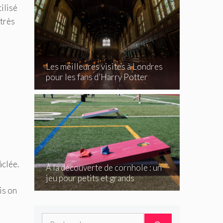
ilisé
 très
Les meilleures visites à Londres
pour les fans d’Harry Potter
âclée.
À la découverte de cornhole : un
jeu pour petits et grands
is on
Rechercher :