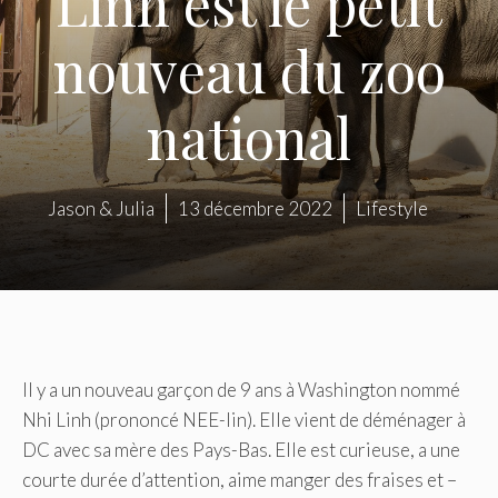
Linh est le petit
nouveau du zoo
national
Jason & Julia
13 décembre 2022
Lifestyle
Il y a un nouveau garçon de 9 ans à Washington nommé
Nhi Linh (prononcé NEE-lin). Elle vient de déménager à
DC avec sa mère des Pays-Bas. Elle est curieuse, a une
courte durée d’attention, aime manger des fraises et –