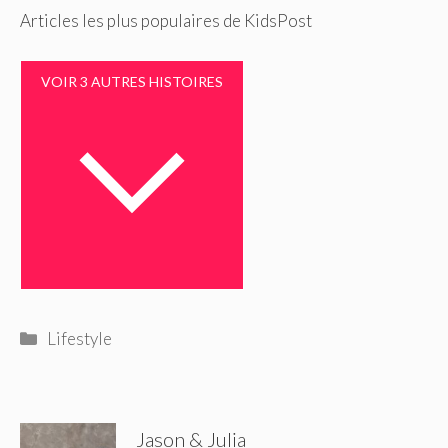
Articles les plus populaires de KidsPost
VOIR 3 AUTRES HISTOIRES
Catégories
Lifestyle
Jason & Julia