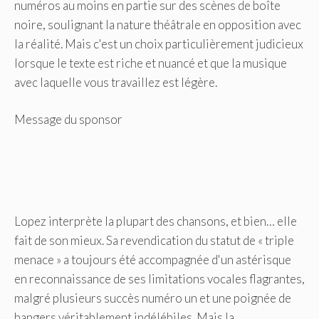
numéros au moins en partie sur des scènes de boîte
noire, soulignant la nature théâtrale en opposition avec
la réalité. Mais c'est un choix particulièrement judicieux
lorsque le texte est riche et nuancé et que la musique
avec laquelle vous travaillez est légère.
Message du sponsor
Lopez interprète la plupart des chansons, et bien… elle
fait de son mieux. Sa revendication du statut de « triple
menace » a toujours été accompagnée d'un astérisque
en reconnaissance de ses limitations vocales flagrantes,
malgré plusieurs succès numéro un et une poignée de
bangers véritablement indélébiles. Mais la