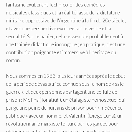
fantasme exubérant Technicolor des comédies
musicales classiques et la réalité lasse de la dictature
militaire oppressive de l'Argentine à la fin du 20e siècle,
et avec une perspective évoluée sur le genre et la
sexualité. Sur le papier, cela ressemble probablement à
une traînée didactique incongrue ; en pratique, c'est une
contribution poignante et immersive à l'héritage du
roman.
Nous sommes en 1983, plusieurs années après le début
de la période dévastatrice connue sous le nom de « sale
guerre », et deux personnes partagent une cellule de
prison : Molina (Tonatiuh), un étalagiste homosexuel qui
purge une peine de huit ans de prison pour « indécence
publique » avec un homme, et Valentín (Diego Luna), un
révolutionnaire marxiste torturé par les gardes pour
obtenir des informations sur ses camarades. Sans