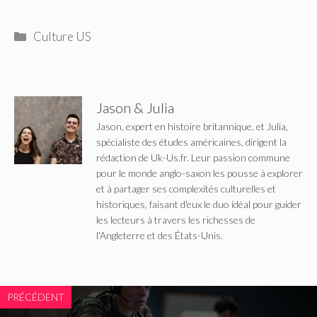
Catégories
Culture US
Jason & Julia
Jason, expert en histoire britannique, et Julia,
spécialiste des études américaines, dirigent la
rédaction de Uk-Us.fr. Leur passion commune
pour le monde anglo-saxon les pousse à explorer
et à partager ses complexités culturelles et
historiques, faisant d'eux le duo idéal pour guider
les lecteurs à travers les richesses de
l'Angleterre et des États-Unis.
PRÉCÉDENT