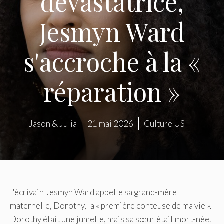
dévastatrice,
Jesmyn Ward
s'accroche à la «
réparation »
Jason & Julia
21 mai 2026
Culture US
L'écrivain Jesmyn Ward appelle sa grand-mère
maternelle, Dorothy, la « première conteuse de ma vie ».
Dorothy était une jumelle, mais sa sœur était mort-née.