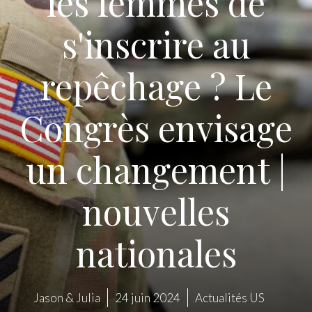
les femmes de
s'inscrire au
repêchage ? Le
Congrès envisage
un changement |
nouvelles
nationales
Jason & Julia
24 juin 2024
Actualités US