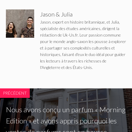
Jason & Julia
Jason, expert en histoire britannique, et Julia,
spécialiste des études américaines, dirigent la
rédaction de Uk-Us.fr. Leur passion commune
pour le monde anglo-saxon les pousse à explorer
et à partager ses complexités culturelles et
historiques, faisant d'eux le duo idéal pour guider
les lecteurs à travers les richesses de
l'Angleterre et des États-Unis.
PRÉCÉDENT
Nous avons conçu un parfum « Morning
Edition » et avons appris pourquoi les
ventes de parfums sont en hausse