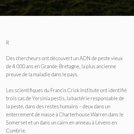
R
Des chercheurs ont découvert un ADN de peste vieux
de 4 000 ans en Grande-Bretagne, la plus ancienne
preuve de la maladie dans le pays.
Les scientifiques du Francis Crick Institute ont identifié
trois cas de Yersinia pestis, la bactérie responsable de
la peste, dans des restes humains – deux dans un
enterrement de masse à Charterhouse Warren dans le
Somerset et un dans un cairn en anneau à Levens en
Cumbrie.