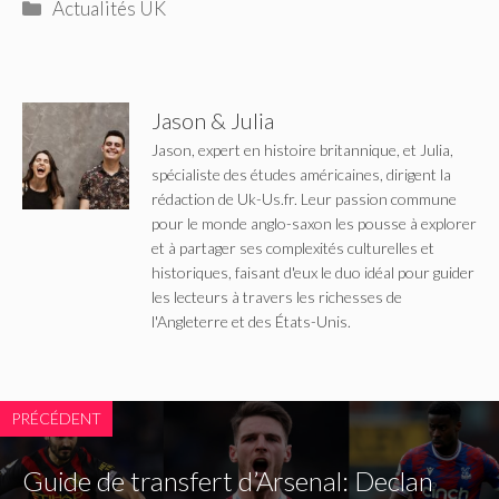
Catégories
Actualités UK
Jason & Julia
Jason, expert en histoire britannique, et Julia,
spécialiste des études américaines, dirigent la
rédaction de Uk-Us.fr. Leur passion commune
pour le monde anglo-saxon les pousse à explorer
et à partager ses complexités culturelles et
historiques, faisant d'eux le duo idéal pour guider
les lecteurs à travers les richesses de
l'Angleterre et des États-Unis.
PRÉCÉDENT
Guide de transfert d’Arsenal: Declan