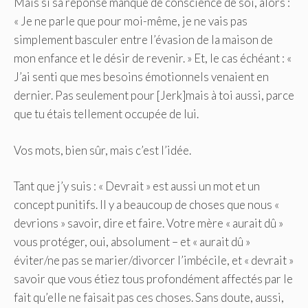
Mais si sa réponse manque de conscience de soi, alors :
« Je ne parle que pour moi-même, je ne vais pas
simplement basculer entre l’évasion de la maison de
mon enfance et le désir de revenir. » Et, le cas échéant : «
J’ai senti que mes besoins émotionnels venaient en
dernier. Pas seulement pour [Jerk]mais à toi aussi, parce
que tu étais tellement occupée de lui.
Vos mots, bien sûr, mais c’est l’idée.
Tant que j’y suis : « Devrait » est aussi un mot et un
concept punitifs. Il y a beaucoup de choses que nous «
devrions » savoir, dire et faire. Votre mère « aurait dû »
vous protéger, oui, absolument – et « aurait dû »
éviter/ne pas se marier/divorcer l’imbécile, et « devrait »
savoir que vous étiez tous profondément affectés par le
fait qu’elle ne faisait pas ces choses. Sans doute, aussi,