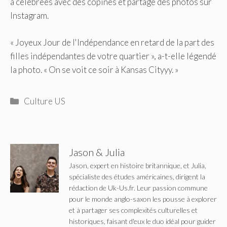
a célébrées avec des copines et partagé des photos sur
Instagram.
« Joyeux Jour de l'Indépendance en retard de la part des
filles indépendantes de votre quartier », a-t-elle légendé
la photo. « On se voit ce soir à Kansas Cityyy. »
Catégories
Culture US
Jason & Julia
Jason, expert en histoire britannique, et Julia,
spécialiste des études américaines, dirigent la
rédaction de Uk-Us.fr. Leur passion commune
pour le monde anglo-saxon les pousse à explorer
et à partager ses complexités culturelles et
historiques, faisant d'eux le duo idéal pour guider