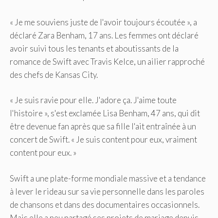
« Je me souviens juste de l'avoir toujours écoutée », a
déclaré Zara Benham, 17 ans. Les femmes ont déclaré
avoir suivi tous les tenants et aboutissants de la
romance de Swift avec Travis Kelce, un ailier rapproché
des chefs de Kansas City.
« Je suis ravie pour elle. J'adore ça. J'aime toute
l'histoire », s'est exclamée Lisa Benham, 47 ans, qui dit
être devenue fan après que sa fille l'ait entraînée à un
concert de Swift. « Je suis content pour eux, vraiment
content pour eux. »
Swift a une plate-forme mondiale massive et a tendance
à lever le rideau sur sa vie personnelle dans les paroles
de chansons et dans des documentaires occasionnels.
Mais elle a peu partagé ses projets de mariage depuis