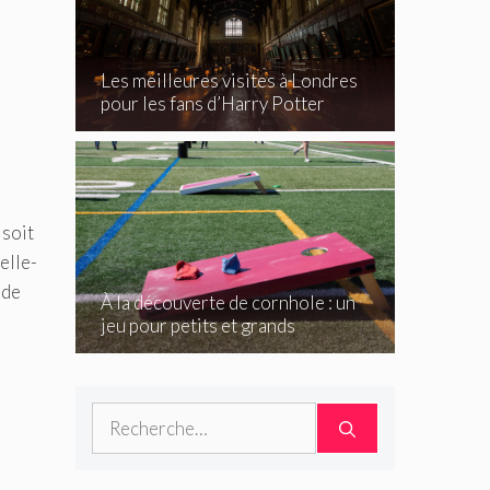
Les meilleures visites à Londres
pour les fans d’Harry Potter
 soit
elle-
 de
À la découverte de cornhole : un
jeu pour petits et grands
Rechercher :