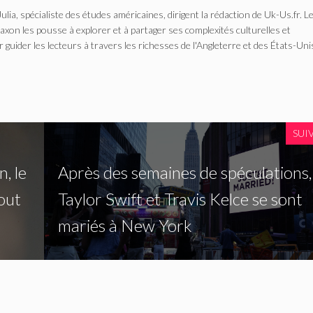
Julia, spécialiste des études américaines, dirigent la rédaction de Uk-Us.fr. L
n les pousse à explorer et à partager ses complexités culturelles et
r guider les lecteurs à travers les richesses de l'Angleterre et des États-Uni
SUI
, le
Après des semaines de spéculations,
out
Taylor Swift et Travis Kelce se sont
mariés à New York