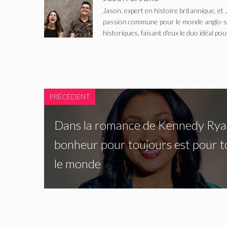
Jason, expert en histoire britannique, et 
passion commune pour le monde anglo-saxo
historiques, faisant d'eux le duo idéal pou
PRÉCÉDENT
Dans la romance de Kennedy Ryan
bonheur pour toujours est pour t
le monde