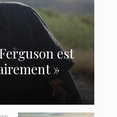
 Ferguson est
airement »
sion