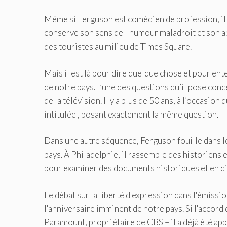
Même si Ferguson est comédien de profession, il ne 
conserve son sens de l'humour maladroit et son ap
des touristes au milieu de Times Square.
Mais il est là pour dire quelque chose et pour ent
de notre pays. L’une des questions qu’il pose conce
de la télévision. Il y a plus de 50 ans, à l’occasi
intitulée , posant exactement la même question.
Dans une autre séquence, Ferguson fouille dans l
pays. À Philadelphie, il rassemble des historiens
pour examiner des documents historiques et en di
Le débat sur la liberté d'expression dans l'émiss
l'anniversaire imminent de notre pays. Si l'accord
Paramount, propriétaire de CBS – il a déjà été app