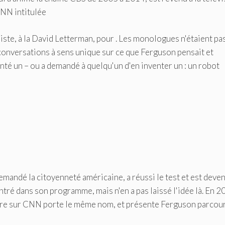
CNN intitulée
te, à la David Letterman, pour . Les monologues n'étaient pa
 conversations à sens unique sur ce que Ferguson pensait et
inventé un – ou a demandé à quelqu'un d'en inventer un : un robot
mandé la citoyenneté américaine, a réussi le test et est deve
ontré dans son programme, mais n'en a pas laissé l'idée là. En 2
taire sur CNN porte le même nom, et présente Ferguson parcou