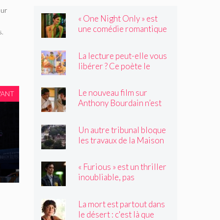
eur
« One Night Only » est
une comédie romantique
s.
dystopique avec très peu
de choses à dire
La lecture peut-elle vous
libérer ? Ce poète le
pense.
Le nouveau film sur
VANT
Anthony Bourdain n’est
rien de ce que vous
craignez
Un autre tribunal bloque
les travaux de la Maison
Blanche, préparant ainsi
un examen par la Cour
« Furious » est un thriller
suprême
inoubliable, pas
seulement un remake de
« Black Widow »
La mort est partout dans
le désert : c'est là que