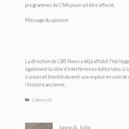
programmes de CNN pourrait être affecté.
Message du sponsor
La direction de CBS News a déjà affaibli l'hérita
également la cible d'interférences éditoriales si l
ci pourrait bientôt devenir une espèce en voie d
l’histoire ancienne.
Catégories
Culture US
Jason & Julia