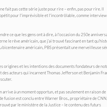
fait pas cette série juste pour rire – enfin, pas pour rire. Il
pétit pour l'imprévisible et l'incontrôlable, comme intervie
endre ce que les gens ont à dire, à l'occasion du 250e annivers
rne le rêve américain, que j’ai trouvé fascinant en tant qu’his
on du bicentenaire américain, PBS présentait une merveilleuse sé
es origines et les intentions des documents fondateurs de not
 et des acteurs qui incarnent Thomas Jefferson et Benjamin Fra
scuter.
ion arrive à un moment opportun, et pas seulement en raison de
 de fusion est conclu entre Warner Bros., propriétaire de CNN,
rouvé par le ministère de la Justice – le contenu des futurs