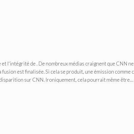
ge et l'intégrité de . De nombreux médias craignent que CNN ne
a fusion est finalisée. Si cela se produit, une émission comme c
e disparition sur CNN. Ironiquement, cela pourrait même être…