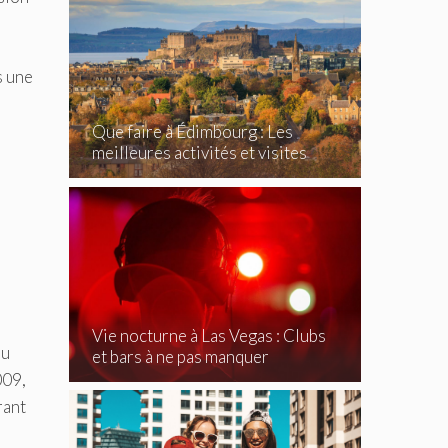
s une
Que faire à Édimbourg : Les
meilleures activités et visites
incontournables
Vie nocturne à Las Vegas : Clubs
nu
et bars à ne pas manquer
009,
rant