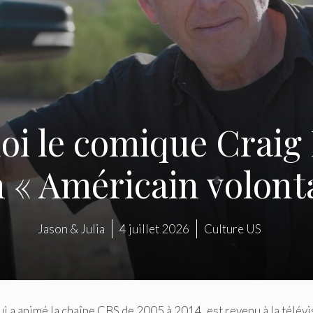
oi le comique Craig
 « Américain volont
Jason & Julia
4 juillet 2026
Culture US
i a animé la chaîne CBS de 2005 à 2014, est revenu à la télévi