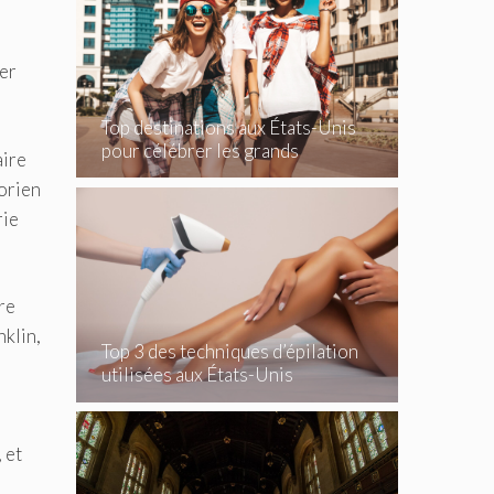
wer
Top destinations aux États-Unis
pour célébrer les grands
aire
événements
torien
rie
re
nklin,
Top 3 des techniques d’épilation
utilisées aux États-Unis
 et