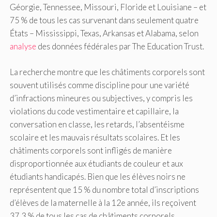
Géorgie, Tennessee, Missouri, Floride et Louisiane – et
75 % de tous les cas survenant dans seulement quatre
États – Mississippi, Texas, Arkansas et Alabama, selon
analyse
des données fédérales par The Education Trust.
La recherche montre que les châtiments corporels sont
souvent utilisés comme discipline pour une variété
d’infractions mineures ou subjectives, y compris les
violations du code vestimentaire et capillaire, la
conversation en classe, les retards, l’absentéisme
scolaire et les mauvais résultats scolaires. Et les
châtiments corporels sont infligés de manière
disproportionnée aux étudiants de couleur et aux
étudiants handicapés. Bien que les élèves noirs ne
représentent que 15 % du nombre total d’inscriptions
d’élèves de la maternelle à la 12e année, ils reçoivent
37,3 % de tous les cas de châtiments corporels.