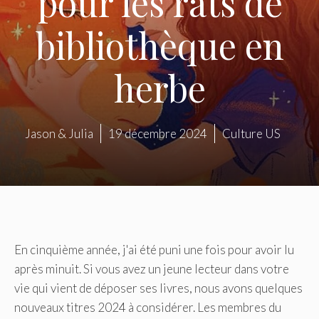
pour les rats de
bibliothèque en
herbe
Jason & Julia
19 décembre 2024
Culture US
En cinquième année, j'ai été puni une fois pour avoir lu
après minuit. Si vous avez un jeune lecteur dans votre
vie qui vient de déposer ses livres, nous avons quelques
nouveaux titres 2024 à considérer. Les membres du