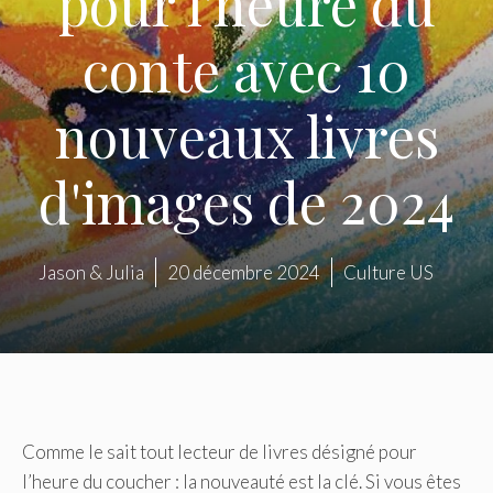
pour l'heure du
conte avec 10
nouveaux livres
d'images de 2024
Jason & Julia
20 décembre 2024
Culture US
Comme le sait tout lecteur de livres désigné pour
l’heure du coucher : la nouveauté est la clé. Si vous êtes