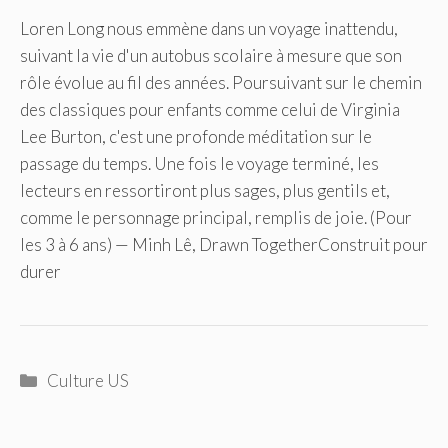
Loren Long nous emmène dans un voyage inattendu,
suivant la vie d'un autobus scolaire à mesure que son
rôle évolue au fil des années. Poursuivant sur le chemin
des classiques pour enfants comme celui de Virginia
Lee Burton, c'est une profonde méditation sur le
passage du temps. Une fois le voyage terminé, les
lecteurs en ressortiront plus sages, plus gentils et,
comme le personnage principal, remplis de joie. (Pour
les 3 à 6 ans) — Minh Lê, Drawn TogetherConstruit pour
durer
Catégories
Culture US