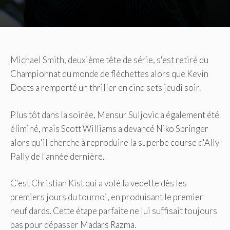
Michael Smith, deuxième tête de série, s'est retiré du
Championnat du monde de fléchettes alors que Kevin
Doets a remporté un thriller en cinq sets jeudi soir.
Plus tôt dans la soirée, Mensur Suljovic a également été
éliminé, mais Scott Williams a devancé Niko Springer
alors qu'il cherche à reproduire la superbe course d'Ally
Pally de l'année dernière.
C'est Christian Kist qui a volé la vedette dès les
premiers jours du tournoi, en produisant le premier
neuf dards. Cette étape parfaite ne lui suffisait toujours
pas pour dépasser Madars Razma.