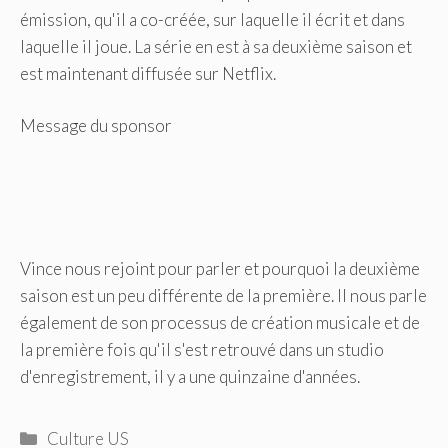
émission, qu'il a co-créée, sur laquelle il écrit et dans
laquelle il joue. La série en est à sa deuxième saison et
est maintenant diffusée sur Netflix.
Message du sponsor
Vince nous rejoint pour parler et pourquoi la deuxième
saison est un peu différente de la première. Il nous parle
également de son processus de création musicale et de
la première fois qu'il s'est retrouvé dans un studio
d'enregistrement, il y a une quinzaine d'années.
Catégories
Culture US