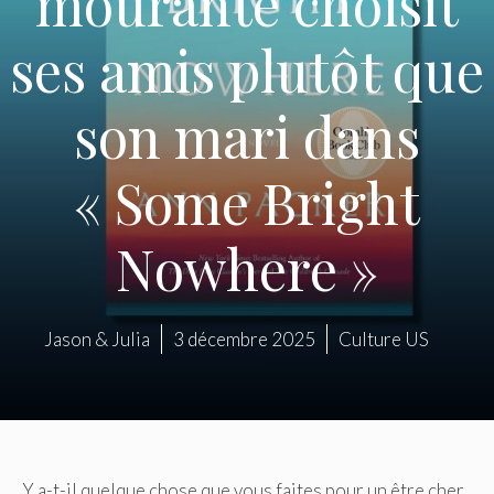
mourante choisit
ses amis plutôt que
son mari dans
« Some Bright
Nowhere »
Jason & Julia
3 décembre 2025
Culture US
Y a-t-il quelque chose que vous faites pour un être cher