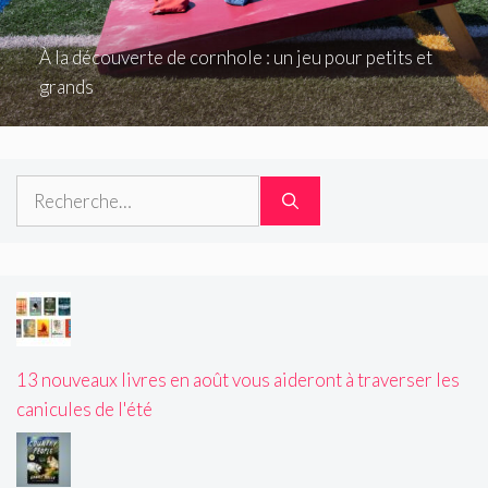
À la découverte de cornhole : un jeu pour petits et
grands
Rechercher :
13 nouveaux livres en août vous aideront à traverser les
canicules de l'été