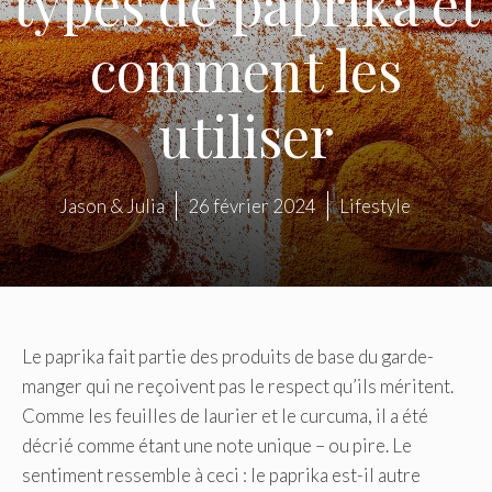
types de paprika et
comment les
utiliser
Jason & Julia
26 février 2024
Lifestyle
Le paprika fait partie des produits de base du garde-
manger qui ne reçoivent pas le respect qu’ils méritent.
Comme les feuilles de laurier et le curcuma, il a été
décrié comme étant une note unique – ou pire. Le
sentiment ressemble à ceci : le paprika est-il autre