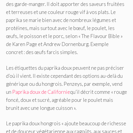
des garde-manger. Il doit apporter des saveurs fruitées
et terreuses et une couleur rouge vif à vos plats. Le
paprika se marie bien avec de nombreux légumes et
protéines, mais surtout avec le bœuf, le poulet, les
œufs, le poisson et le porc, selon « The Flavour Bible »
de Karen Page et Andrew Dornenburg. Exemple
concret : des œufs farcis simples.
Les étiquettes du paprika doux peuvent ne pas préciser
d’où il vient. Il existe cependant des options au-delà du
générique ou du hongrois. Penzeys, par exemple, vend
un
Paprika doux de Californie
qu’il décrit comme « rouge
foncé, doux et sucré, agréable pour le poulet mais
brunit avec une longue cuisson ».
Le paprika doux hongrois « ajoute beaucoup de richesse
et de douceur végétarienne aux ragoûts, aux sauces et