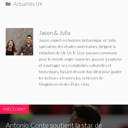
Catégories
Actualités UK
Jason & Julia
Jason, expert en histoire britannique, et Julia,
spécialiste des études américaines, dirigent la
rédaction de Uk-Us.fr. Leur passion commune
pour le monde anglo-saxon les pousse à explorer
et à partager ses complexités culturelles et
historiques, faisant d'eux le duo idéal pour guider
les lecteurs à travers les richesses de
l'Angleterre et des États-Unis.
PRÉCÉDENT
Antonio Conte soutient la star de