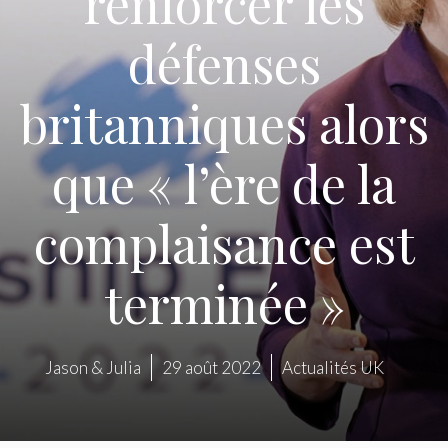
renforcer les
défenses
britanniques alors
que « l’ère de la
complaisance est
terminée »
Jason & Julia
29 août 2022
Actualités UK