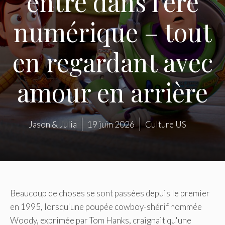
entre dans l'ère
numérique – tout
en regardant avec
amour en arrière
Jason & Julia
19 juin 2026
Culture US
Beaucoup de choses se sont passées depuis le premier
en 1995, lorsqu'une poupée cowboy-shérif nommée
Woody, exprimée par Tom Hanks, craignait qu'une