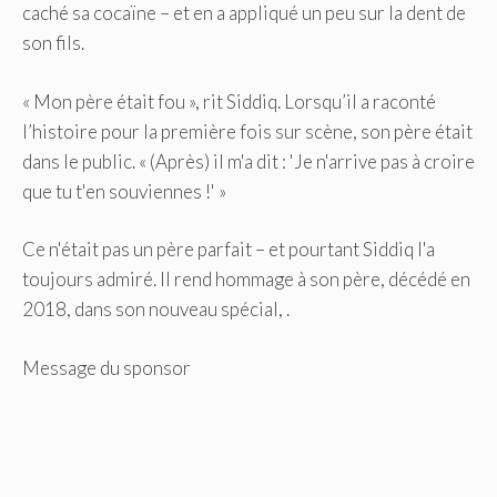
caché sa cocaïne – et en a appliqué un peu sur la dent de
son fils.
« Mon père était fou », rit Siddiq. Lorsqu’il a raconté
l’histoire pour la première fois sur scène, son père était
dans le public. « (Après) il m'a dit : 'Je n'arrive pas à croire
que tu t'en souviennes !' »
Ce n'était pas un père parfait – et pourtant Siddiq l'a
toujours admiré. Il rend hommage à son père, décédé en
2018, dans son nouveau spécial, .
Message du sponsor