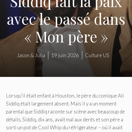
Siddiq fait la paix
avec le passé dans
« Mon père »
Jason & Julia
19 juin 2026
Culture US
Lorsqu'il était enfant à Houston, le père du comique Ali
Siddiq était largement absent. Mais il y a un moment
parental que Siddiq raconte sur scène avec beaucoup de
détails. Siddiq, dix ans, avait mal aux dents et son père a
sorti un pot de Cool Whip du réfrigérateur – où il avait