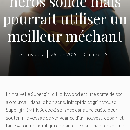
héros solide mais
pourrait utiliser un
meilleur méchant
Jason & Julia
26 juin 2026
Culture US
La nouvelle Supergirl d'Hollywood est une sorte de sac
à ordures – dans le bon sens. Intrépide et grincheuse,
Supergirl (Milly Alcock) se lance dans une quête pour
soutenir le voyage de vengeance d'un nouveau copain et
faire valoir un point qui devrait être clair maintenant : ne