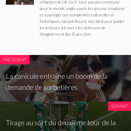
rédaction de Uk-Us.fr. Leur passion commune
pour le monde anglo-saxon les pousse à explorer
et à partager ses complexités culturelles et
historiques, faisant d'eux le duo idéal pour guider
les lecteurs à travers les richesses de
l'Angleterre et des États-Unis.
PRÉCÉDENT
La canicule entraîne un boom de la
demande de sorbetières
SUIVANT
Tirage au sort du deuxième tour de la