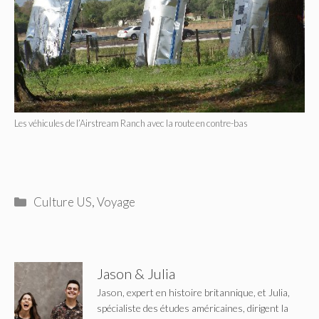
Les véhicules de l’Airstream Ranch avec la route en contre-bas
Catégories
Culture US
,
Voyage
Jason & Julia
Jason, expert en histoire britannique, et Julia,
spécialiste des études américaines, dirigent la