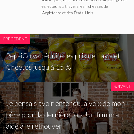
les lecteurs à travers les richesses de
l'Angleterre et des États-Unis.
PRÉCÉDENT
PepsiCo va réduire les prix de Lay's et
Cheetos jusqu'à 15 %
SUIVANT
Je pensais avoir entendu la voix de mon
père pour la dernière fois. Un film m'a
aidé à le retrouver