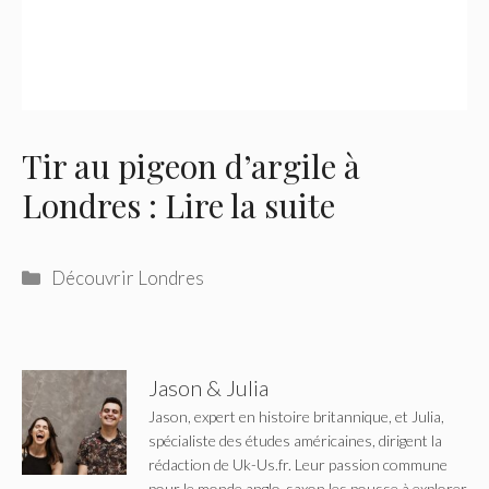
Tir au pigeon d’argile à
Londres : Lire la suite
Catégories
Découvrir Londres
Jason & Julia
Jason, expert en histoire britannique, et Julia,
spécialiste des études américaines, dirigent la
rédaction de Uk-Us.fr. Leur passion commune
pour le monde anglo-saxon les pousse à explorer