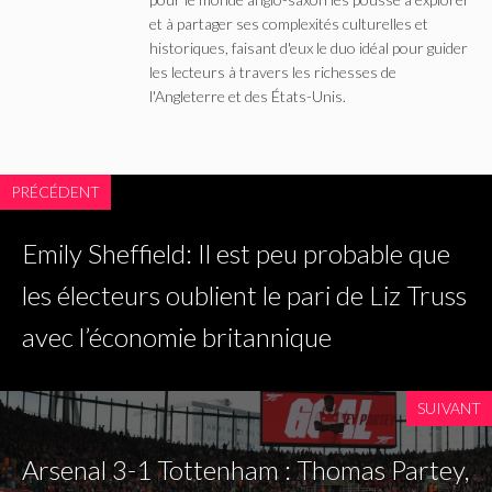
et à partager ses complexités culturelles et
historiques, faisant d'eux le duo idéal pour guider
les lecteurs à travers les richesses de
l'Angleterre et des États-Unis.
PRÉCÉDENT
Emily Sheffield: Il est peu probable que
les électeurs oublient le pari de Liz Truss
avec l’économie britannique
SUIVANT
Arsenal 3-1 Tottenham : Thomas Partey,