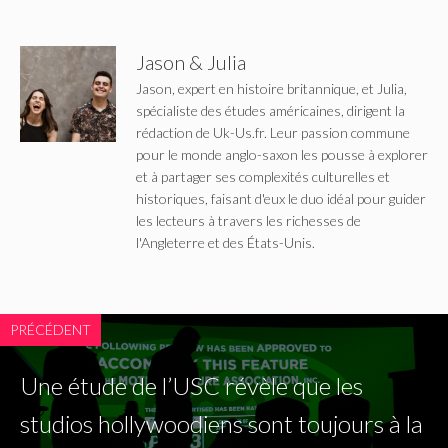
Jason & Julia
Jason, expert en histoire britannique, et Julia,
spécialiste des études américaines, dirigent la
rédaction de Uk-Us.fr. Leur passion commune
pour le monde anglo-saxon les pousse à explorer
et à partager ses complexités culturelles et
historiques, faisant d'eux le duo idéal pour guider
les lecteurs à travers les richesses de
l'Angleterre et des États-Unis.
PRÉCÉDENT
Une étude de l’USC révèle que les
studios hollywoodiens sont toujours à la