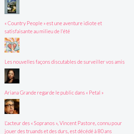
« Country People » est une aventure idiote et
satisfaisante au milieu de l'été
Les nouvelles façons discutables de surveiller vos amis
Ariana Grande regarde le public dans « Petal »
L'acteur des « Sopranos », Vincent Pastore, connu pour
jouer des truands et des durs, est décédé à 80 ans