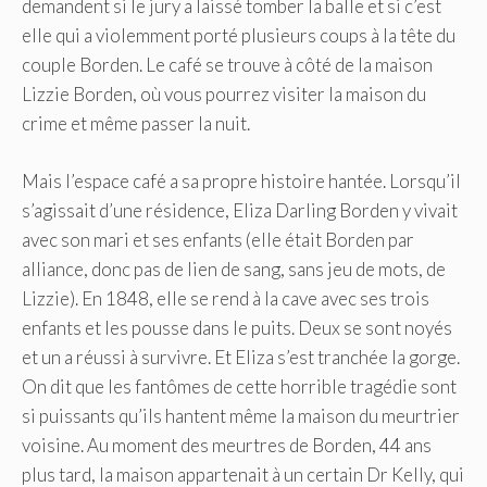
demandent si le jury a laissé tomber la balle et si c’est
elle qui a violemment porté plusieurs coups à la tête du
couple Borden. Le café se trouve à côté de la maison
Lizzie Borden, où vous pourrez visiter la maison du
crime et même passer la nuit.
Mais l’espace café a sa propre histoire hantée. Lorsqu’il
s’agissait d’une résidence, Eliza Darling Borden y vivait
avec son mari et ses enfants (elle était Borden par
alliance, donc pas de lien de sang, sans jeu de mots, de
Lizzie). En 1848, elle se rend à la cave avec ses trois
enfants et les pousse dans le puits. Deux se sont noyés
et un a réussi à survivre. Et Eliza s’est tranchée la gorge.
On dit que les fantômes de cette horrible tragédie sont
si puissants qu’ils hantent même la maison du meurtrier
voisine. Au moment des meurtres de Borden, 44 ans
plus tard, la maison appartenait à un certain Dr Kelly, qui