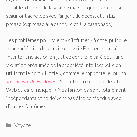
l’érable, du nom de la grande maison que Lizzie et sa
sœur ont achetée avec l’argent du décès, et un Liz-
presso (expresso à la cannelle et à la cassonade).
Les problèmes pourraient « s’infiltrer » à côté, puisque
le propriétaire de la maison Lizzie Borden pourrait
intenter une action en justice contre le café pour une
violation présumée de la propriété intellectuelle en
utilisant le nom « Lizzie », comme le rapporte le journal.
Journaliste de Fall River
. Peut-être en réponse, le site
Web du café indique : « Nos fantômes sont totalement
indépendants et ne doivent pas être confondus avec
d’autres fantômes !
Catégories
Voyage