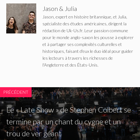
Jason & Julia
Jason, expert en histoire britannique, et Julia,
spécialiste des études américaines, dirigent la
rédaction de Uk-Us.fr. Leur passion commune
pour le monde anglo-saxon les pousse à explorer
et à partager ses complexités culturelles et
historiques, faisant d'eux le duo idéal pour guider
les lecteurs à travers les richesses de
l'Angleterre et des États-Unis.
PRÉCÉDENT
Le « Late Show » de Stephen Colbert se
termine par un chant du cygne et un
trou de ver géant