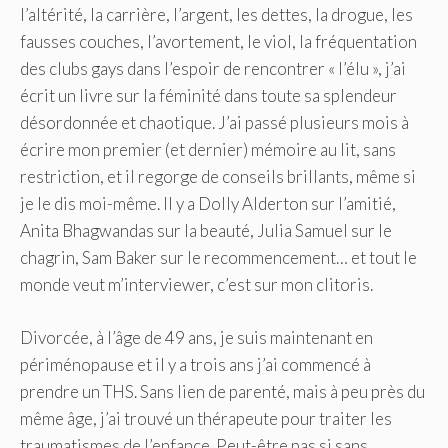
l’altérité, la carrière, l’argent, les dettes, la drogue, les
fausses couches, l’avortement, le viol, la fréquentation
des clubs gays dans l’espoir de rencontrer « l’élu », j’ai
écrit un livre sur la féminité dans toute sa splendeur
désordonnée et chaotique. J’ai passé plusieurs mois à
écrire mon premier (et dernier) mémoire au lit, sans
restriction, et il regorge de conseils brillants, même si
je le dis moi-même. Il y a Dolly Alderton sur l’amitié,
Anita Bhagwandas sur la beauté, Julia Samuel sur le
chagrin, Sam Baker sur le recommencement… et tout le
monde veut m’interviewer, c’est sur mon clitoris.
Divorcée, à l’âge de 49 ans, je suis maintenant en
périménopause et il y a trois ans j’ai commencé à
prendre un THS. Sans lien de parenté, mais à peu près du
même âge, j’ai trouvé un thérapeute pour traiter les
traumatismes de l’enfance. Peut-être pas si sans